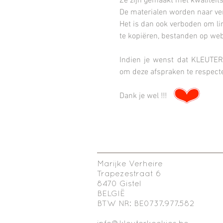
Ze zijn gemaakt met kwaliteits
De materialen worden naar ver
Het is dan ook verboden om li
te kopiëren, bestanden op web
Indien je wenst dat KLEUTER
om deze afspraken te respect
Dank je wel !!!
Marijke Verheire
Trapezestraat 6
8470 Gistel
BELGIË
BTW NR: BE0737.977.582