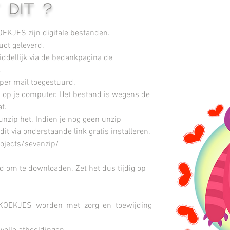
 dit ?
EKJES zijn digitale bestanden.
uct geleverd.
iddellijk via de bedankpagina de
.
 per mail toegestuurd.
 op je computer. Het bestand is wegens de
at.
unzip het. Indien je nog geen unzip
t via onderstaande link gratis installeren.
rojects/sevenzip/
jd om te downloaden. Zet het dus tijdig op
KOEKJES worden met zorg en toewijding