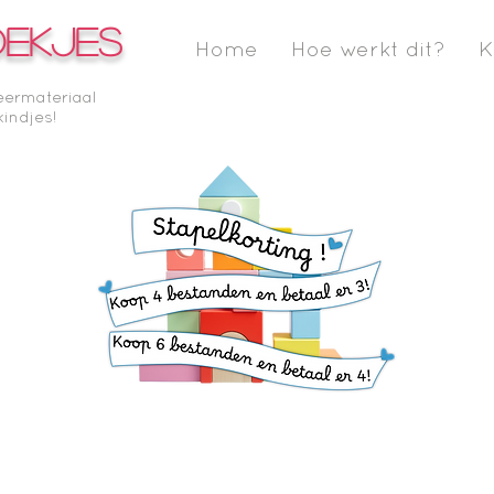
OEKJES
Home
Hoe werkt dit?
K
eermateriaal
kindjes!