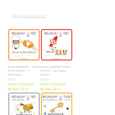
terug naar overzicht
NIEUWJAARSBRIEF - "GELUK
NIEUWJAARSBRIEF: IK BEN
IN EEN KOEKJE" - 3
EEN ELF! - voor Oudste
differentiaties
Kleuters
Prijs
Prijs
€ 5,00
€ 5,00
KOOP 6 KOEKIES,
KOOP 6 KOEKIES,
BETAAL ER 4!
BETAAL ER 4!