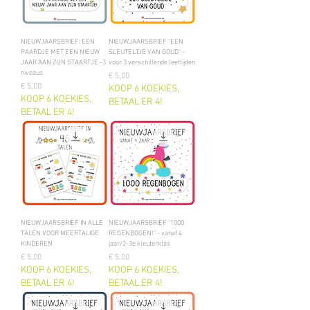
NIEUWJAARSBRIEF: EEN
NIEUWJAARSBRIEF "EEN
PAARDJE MET EEN NIEUW
SLEUTELTJE VAN GOUD" -
JAAR AAN ZIJN STAARTJE -3
voor 3 verschillende leeftijden
niveaus
Prijs
€ 5,00
Prijs
€ 5,00
KOOP 6 KOEKIES,
KOOP 6 KOEKIES,
BETAAL ER 4!
BETAAL ER 4!
NIEUWJAARSBRIEF IN ALLE
NIEUWJAARSBRIEF "1000
TALEN VOOR MEERTALIGE
REGENBOGEN!" - vanaf 4
KINDEREN
jaar/2-3e kleuterklas
Prijs
Prijs
€ 5,00
€ 5,00
KOOP 6 KOEKIES,
KOOP 6 KOEKIES,
BETAAL ER 4!
BETAAL ER 4!