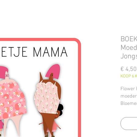
BOEK
Moed
Jongs
€ 4,50
KOOP 6 K
Flower P
moederd
Bloemen
bla-mam
...
Zooooo 
Dit pdf