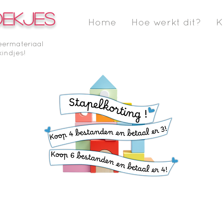
OEKJES
Home
Hoe werkt dit?
K
eermateriaal
kindjes!