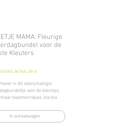
ETJE MAMA: Fleurige
erdagbundel voor de
te Kleuters
Prijs
OEKIES, BETAAL ER 4!
ower in dit allerschattigst
agbundeltje voor de kleintjes.
haar, bloemenrokjes, bla bla
a's, zwangere bloemenbuikjes
In winkelwagen
leuk! 🌸🌸🌸
-bestand bevat 23 pagina's