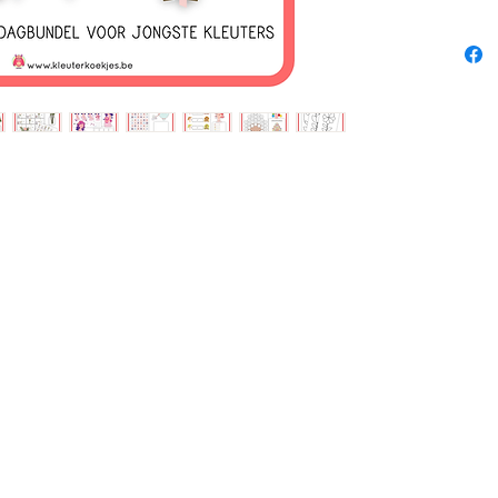
waarond
verschi
etikett
Alle b
worden 