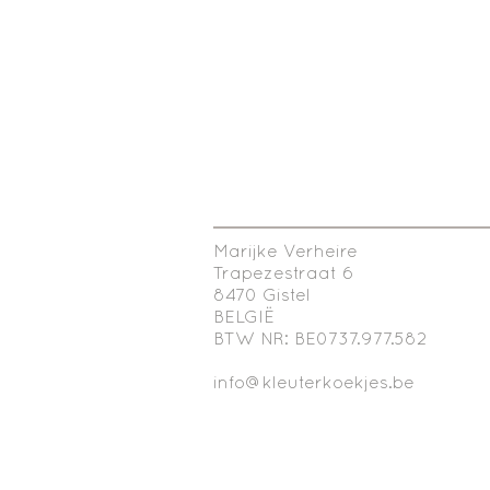
Marijke Verheire
Trapezestraat 6
8470 Gistel
BELGIË
BTW NR: BE0737.977.582
info@kleuterkoekjes.be