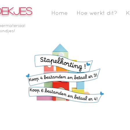
OEKJES
Home
Hoe werkt dit?
K
eermateriaal
kindjes!