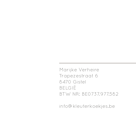
Marijke Verheire
Trapezestraat 6
8470 Gistel
BELGIË
BTW NR: BE0737.977.582
info@kleuterkoekjes.be