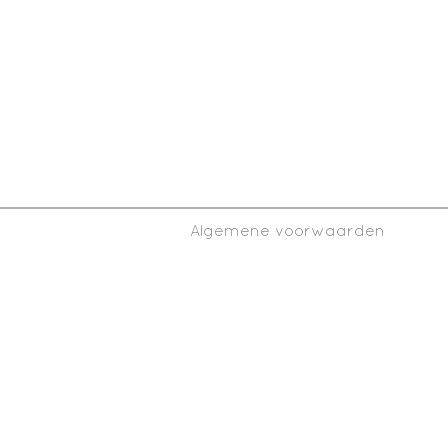
Alle b
worden 
Algemene voorwaarden