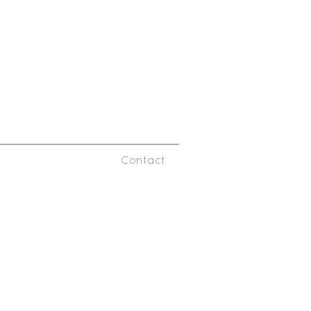
estanden op KLEUTERKOEKJES
in ZIP-formaat verstuurd.
Contact