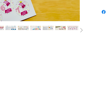
hoofdba
5 origin
Dinosau
Unicorn
Maar ac
eenmaal
Super M
zitten e
gekoze
Mega-be
zeg) 😮‍
Dit pdf
10 f
kind
10 p
sjabl
... 
Wat u
Etik