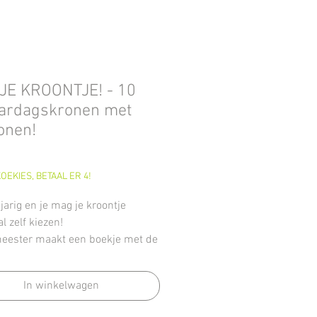
 JE KROONTJE! - 10
aardagskronen met
onen!
Prijs
OEKIES, BETAAL ER 4!
 jarig en je mag je kroontje
l zelf kiezen!
meester maakt een boekje met de
lde kronen en de kinderen
kiezen.
In winkelwagen
kun je aan de slag met de kant
 sjabloontjes, tekeningen,