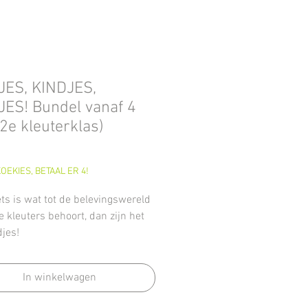
JES, KINDJES,
JES! Bundel vanaf 4
(2e kleuterklas)
Prijs
OEKIES, BETAAL ER 4!
ets is wat tot de belevingswereld
e kleuters behoort, dan zijn het
djes!
en er dagdagelijks massaal mee
d.
In winkelwagen
deltje zet de kindjes dan ook
.