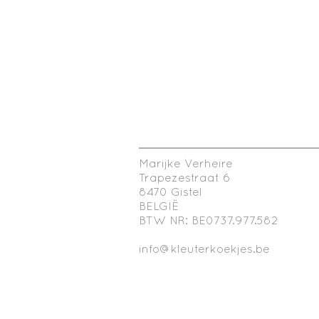
Marijke Verheire
Trapezestraat 6
8470 Gistel
BELGIË
BTW NR: BE0737.977.582
info@kleuterkoekjes.be