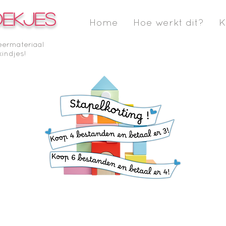
OEKJES
Home
Hoe werkt dit?
K
eermateriaal
kindjes!