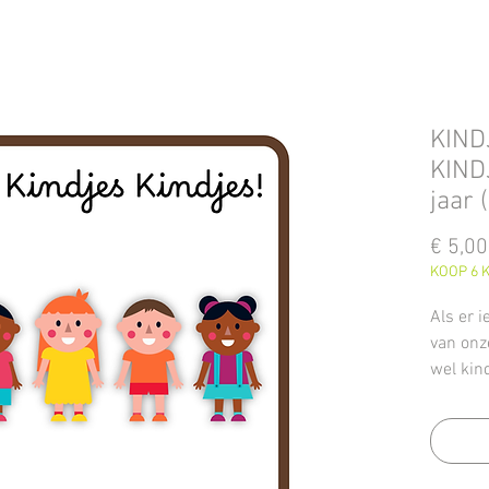
KIND
KIND
jaar 
€ 5,00
KOOP 6 K
Als er i
van onz
wel kin
Ze word
omring
Dit bun
centraal