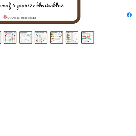
Een waa
keileuk
Dit pdf
oefening
je opb
Alle b
worden 