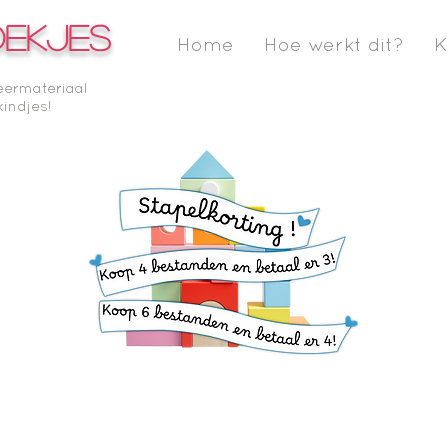
OEKJES
Home
Hoe werkt dit?
K
eermateriaal
kindjes!