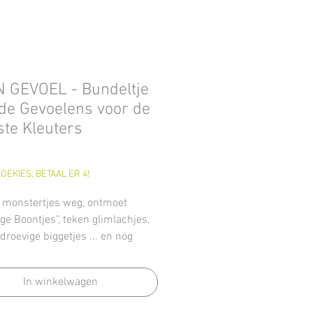
N GEVOEL - Bundeltje
de Gevoelens voor de
te Kleuters
Prijs
OEKIES, BETAAL ER 4!
 monstertjes weg, ontmoet
ge Boontjes", teken glimlachjes,
 droevige biggetjes ... en nog
meer.
-bestand bevat 28 pagina's met
In winkelwagen
iten, wat uitleg en etiketten voor
ergmappen.