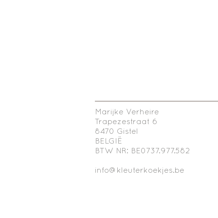
Marijke Verheire
Trapezestraat 6
8470 Gistel
BELGIË
BTW NR: BE0737.977.582
info@kleuterkoekjes.be