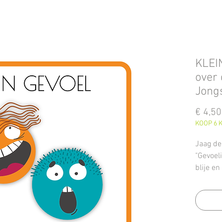
KLEI
over 
Jongs
€ 4,50
KOOP 6 K
Jaag de
"Gevoeli
blije en
zoveel 
Dit pdf
activite
je opb