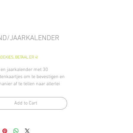
ND/JAARKALENDER
Price
OEKIES, BETAAL ER 4!
en jaarkalender met 30
eitenkaartjes om te bevestigen en
anier af te tellen naar allerlei
n in het schooljaar.
maand is vormgegeven
Add to Cart
st aan het thema.
d- en jaarkalender
gemoet aan het leergebied
ie op tijd en bieden de kinderen