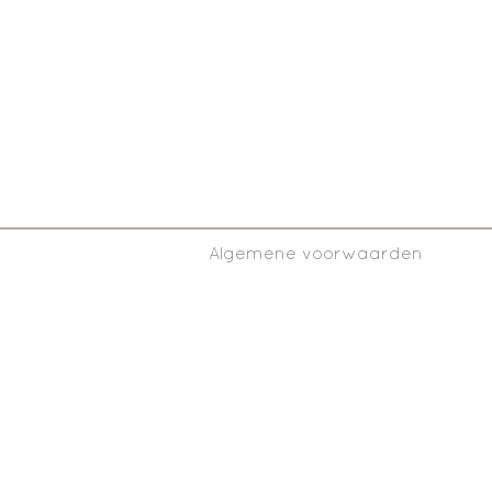
pagina 
je opb
Alle be
worden 
Algemene voorwaarden