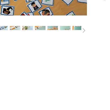
de kans 
plannen
Ze gebr
basisbe
aanduid
tijd zoal
straks, 
De kale
dagaand
na jaar
Perfect
met de 
Kleuterk
prachti
toilet o
Dit pdf
waarond
een jaar
een pag