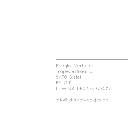
Marijke Verheire
Trapezestraat 6
8470 Gistel
BELGIË
BTW NR: BE0737.977.582
info@kleuterkoekjes.be