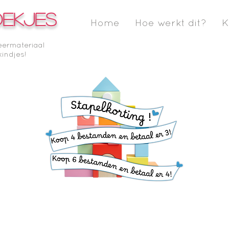
OEKJES
Home
Hoe werkt dit?
K
eermateriaal
kindjes!