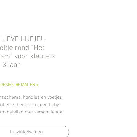
LIEVE LIJFJE! -
ltje rond "Het
am" voor kleuters
 3 jaar
Prijs
OEKIES, BETAAL ER 4!
sschema, handjes en voetjes
brilletjes herstellen, een baby
menstellen met verschillende
sdelen (experimenteren of met
tkaartjes).
In winkelwagen
 8 grote A4-pagina's met