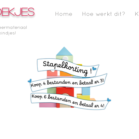
OEKJES
Home
Hoe werkt dit?
K
eermateriaal
kindjes!