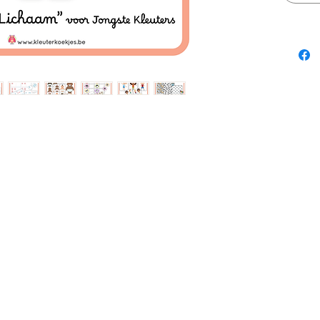
houding
Wederom
de jongs
Dit pdf
oefenin
etikett
Alle b
worden 