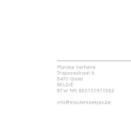
Marijke Verheire
Trapezestraat 6
8470 Gistel
BELGIË
BTW NR: BE0737.977.582
info@kleuterkoekjes.be