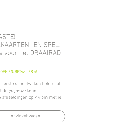
STE! -
KAARTEN- EN SPEL:
ie voor het DRAAIRAD
Prijs
OEKIES, BETAAL ER 4!
e eerste schoolweken helemaal
 dit yoga-pakketje.
e afbeeldingen op A4 om met je
s een yoga-sessie te houden.
st bevat dit pakket ook een
In winkelwagen
ief spel (type:"Mijn eerste
rd") waarbij de kinderen de