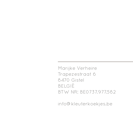
Marijke Verheire
Trapezestraat 6
8470 Gistel
BELGIË
BTW NR: BE0737.977.582
info@kleuterkoekjes.be