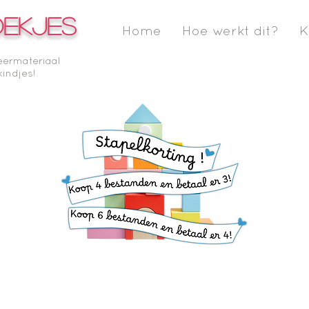
OEKJES
Home
Hoe werkt dit?
K
eermateriaal
kindjes!