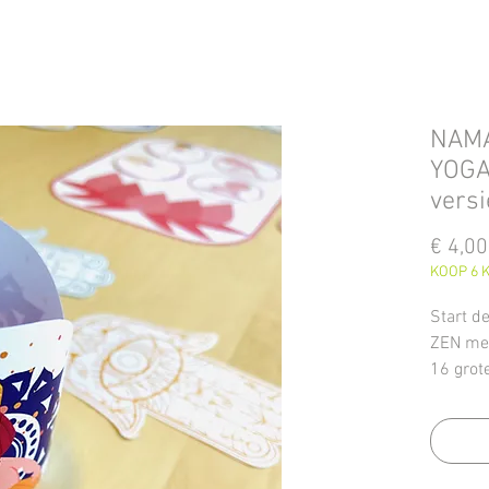
NAMA
YOGA
vers
€ 4,00
KOOP 6 K
Start d
ZEN met
16 grot
kleuter
Daarnaa
coöperat
boomgaa