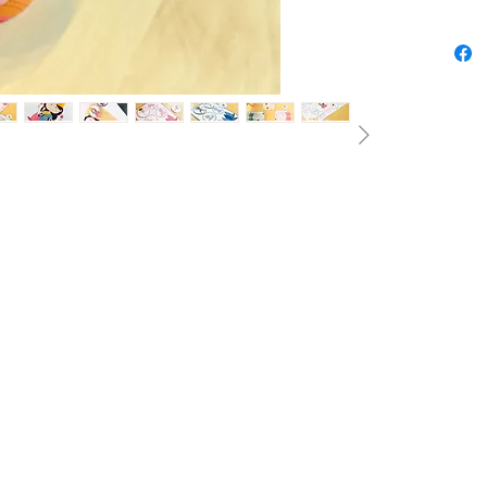
yoga-ka
prinses
meester
ipv teg
Deze ver
draaira
omdraai
verkrij
Alles is
moeten 
muziekj
NAMAST
Dit pdf
grote A
houdinge
etikett
Alle b
worden 