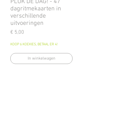
PLUK DE DAG! - 47
dagritmekaarten in
verschillende
uitvoeringen
Prijs
€ 5,00
KOOP 6 KOEKIES, BETAAL ER 4!
In winkelwagen
Dagritmekaarten bieden de
kinderen een houvast gedurende
de dag. Ze komen tegemoet aan
het leergebied oriëntatie op tijd en
bieden de kinderen de kans om
tijd in te schatten, te plannen en te
ordenen.
terug naar thema's