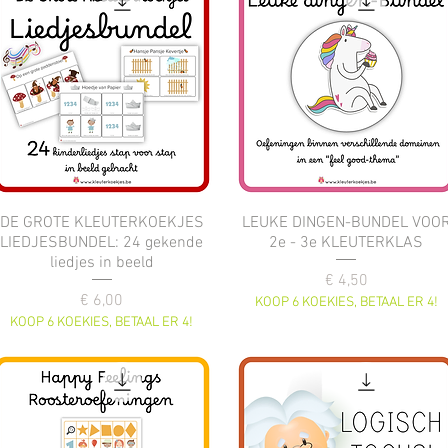
DE GROTE KLEUTERKOEKJES
LEUKE DINGEN-BUNDEL VOO
LIEDJESBUNDEL: 24 gekende
2e - 3e KLEUTERKLAS
liedjes in beeld
Prijs
€ 4,50
Prijs
€ 6,00
KOOP 6 KOEKIES, BETAAL ER 4!
KOOP 6 KOEKIES, BETAAL ER 4!