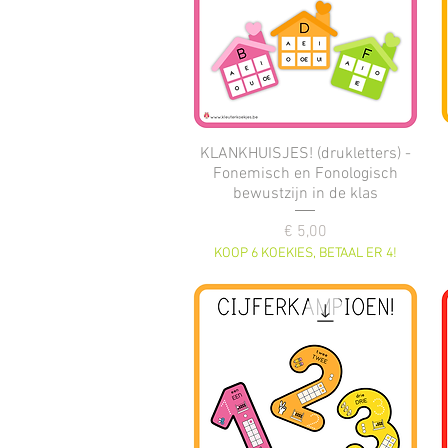
KLANKHUISJES! (drukletters) -
Fonemisch en Fonologisch
bewustzijn in de klas
Prijs
€ 5,00
KOOP 6 KOEKIES, BETAAL ER 4!