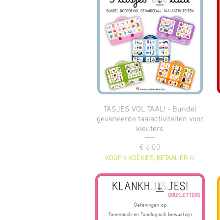
TASJES VOL TAAL! - Bundel
gevarieerde taalactiviteiten voor
kleuters
Prijs
€ 6,00
KOOP 6 KOEKIES, BETAAL ER 4!