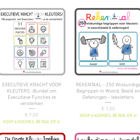
EXECUTIEVE KRACHT VOOR
REKENTAAL - 250 Wiskundig
KLEUTERS -Bundel om
Begrippen in Woord, Beeld en
Executieve Functies te
Oefeningen - leesletters
versterken
Prijs
€ 7,00
Prijs
€ 7,00
KOOP 6 KOEKIES, BETAAL ER 4!
KOOP 6 KOEKIES, BETAAL ER 4!