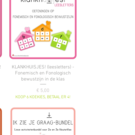
R
KLANKHUISJES! (leesletters) -
Fonemisch en Fonologisch
bewustzijn in de klas
Prijs
€ 5,00
KOOP 6 KOEKIES, BETAAL ER 4!