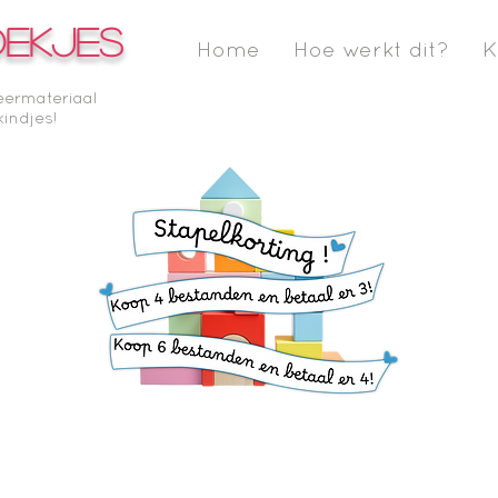
OEKJES
Home
Hoe werkt dit?
K
eermateriaal
kindjes!