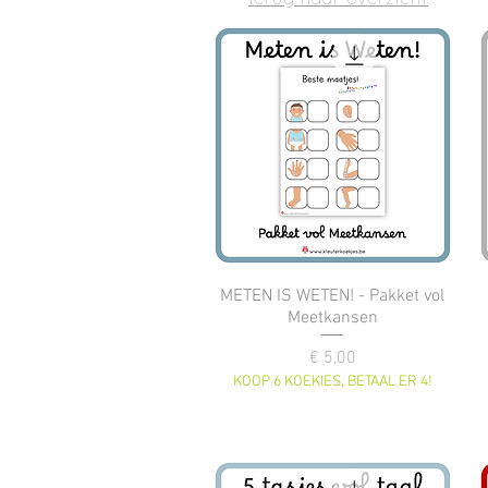
terug naar overzicht
METEN IS WETEN! - Pakket vol
Meetkansen
Prijs
€ 5,00
KOOP 6 KOEKIES, BETAAL ER 4!