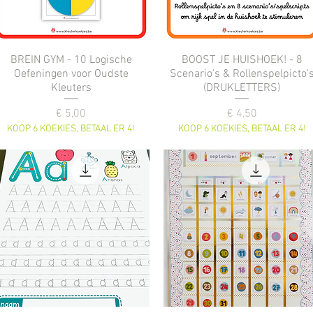
BREIN GYM - 10 Logische
BOOST JE HUISHOEK! - 8
Oefeningen voor Oudste
Scenario's & Rollenspelpicto'
Kleuters
(DRUKLETTERS)
Prijs
Prijs
€ 5,00
€ 4,50
KOOP 6 KOEKIES, BETAAL ER 4!
KOOP 6 KOEKIES, BETAAL ER 4!