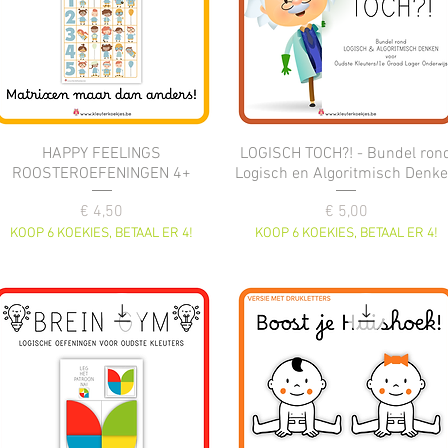
HAPPY FEELINGS
LOGISCH TOCH?! - Bundel ron
ROOSTEROEFENINGEN 4+
Logisch en Algoritmisch Denk
Prijs
Prijs
€ 4,50
€ 5,00
KOOP 6 KOEKIES, BETAAL ER 4!
KOOP 6 KOEKIES, BETAAL ER 4!