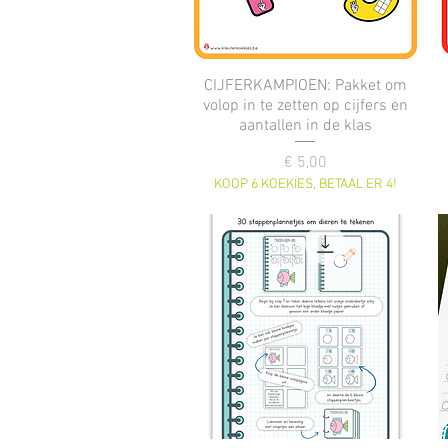
CIJFERKAMPIOEN: Pakket om
volop in te zetten op cijfers en
aantallen in de klas
Prijs
€ 5,00
KOOP 6 KOEKIES, BETAAL ER 4!