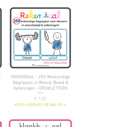
e
REKENTAAL - 250 Wiskundige
Begrippen in Woord, Beeld &
Oefeningen - DRUKLETTERS
Prijs
€ 7,00
KOOP 6 KOEKIES, BETAAL ER 4!