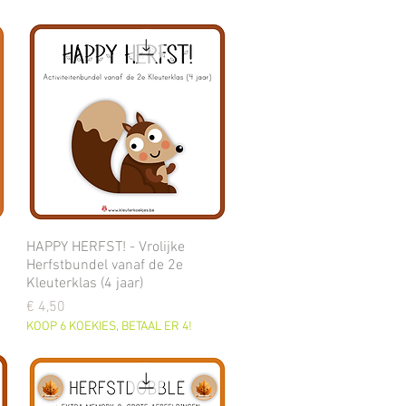
HAPPY HERFST! - Vrolijke
Herfstbundel vanaf de 2e
Kleuterklas (4 jaar)
Prijs
€ 4,50
KOOP 6 KOEKIES, BETAAL ER 4!