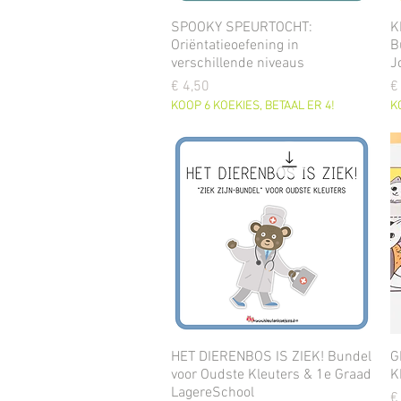
SPOOKY SPEURTOCHT:
K
Oriëntatieoefening in
B
verschillende niveaus
J
Prijs
Pr
€ 4,50
€
KOOP 6 KOEKIES, BETAAL ER 4!
K
HET DIERENBOS IS ZIEK! Bundel
G
voor Oudste Kleuters & 1e Graad
K
LagereSchool
Pr
€