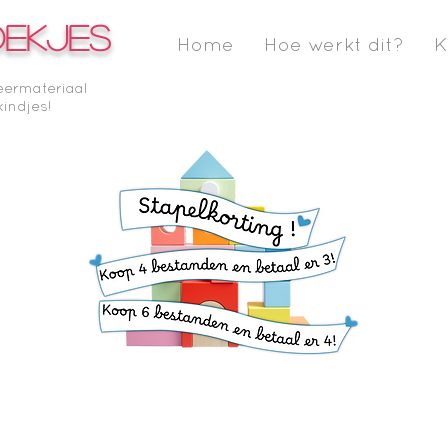
OEKJES
Home
Hoe werkt dit?
K
eermateriaal
kindjes!