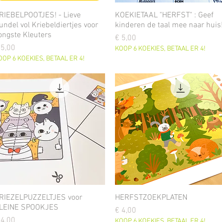
RIEBELPOOTJES! - Lieve
KOEKIETAAL "HERFST" : Geef
undel vol Kriebeldiertjes voor
kinderen de taal mee naar huis
ongste Kleuters
Prijs
€ 5,00
ijs
 5,00
KOOP 6 KOEKIES, BETAAL ER 4!
OOP 6 KOEKIES, BETAAL ER 4!
RIEZELPUZZELTJES voor
HERFSTZOEKPLATEN
LEINE SPOOKJES
Prijs
€ 4,00
ijs
 4,00
KOOP 6 KOEKIES, BETAAL ER 4!