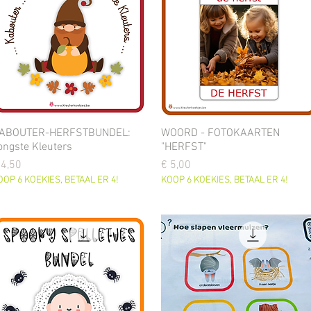
ABOUTER-HERFSTBUNDEL:
WOORD - FOTOKAARTEN
ongste Kleuters
"HERFST"
ijs
Prijs
 4,50
€ 5,00
OOP 6 KOEKIES, BETAAL ER 4!
KOOP 6 KOEKIES, BETAAL ER 4!