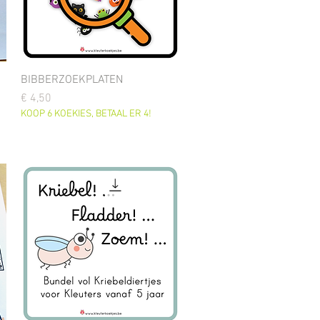
BIBBERZOEKPLATEN
Prijs
€ 4,50
KOOP 6 KOEKIES, BETAAL ER 4!