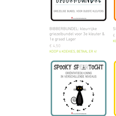
BIBBERBUNDEL: kleurrijke
S
griezelbundel voor 3e kleuter &
Pr
€
1e graad Lager
K
Prijs
€ 4,50
KOOP 6 KOEKIES, BETAAL ER 4!