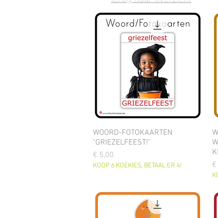
terug naar overzicht
WOORD-FOTOKAARTEN
W
"GRIEZELFEEST!"
W
K
Prijs
€ 5,00
Pr
€
KOOP 6 KOEKIES, BETAAL ER 4!
K