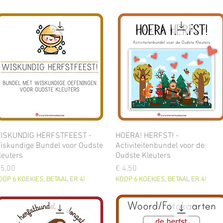
ISKUNDIG HERFSTFEEST -
HOERA! HERFST! -
iskundige Bundel voor Oudste
Activiteitenbundel voor de
leuters
Oudste Kleuters
ijs
Prijs
 5,00
€ 4,50
OOP 6 KOEKIES, BETAAL ER 4!
KOOP 6 KOEKIES, BETAAL ER 4!