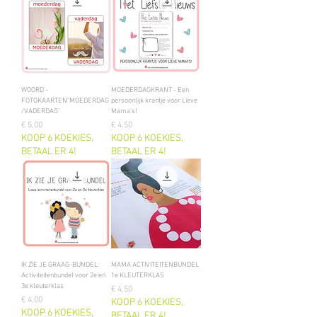
WOORD -
MOEDERDAGKRANT - Een
FOTOKAARTEN"MOEDERDAG
persoonlijk krantje voor Lieve
/VADERDAG"
Mama's!
Prijs
Prijs
€ 5,00
€ 4,50
KOOP 6 KOEKIES,
KOOP 6 KOEKIES,
BETAAL ER 4!
BETAAL ER 4!
IK ZIE JE GRAAG-BUNDEL:
MAMA ACTIVITEITENBUNDEL
Activiteitenbundel voor 2e en
1e KLEUTERKLAS
3e kleuterklas
Prijs
€ 4,50
Prijs
€ 4,00
KOOP 6 KOEKIES,
KOOP 6 KOEKIES,
BETAAL ER 4!