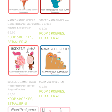
MAMA'S VAN DE WERELD:
STOERE MAMABUNDEL voor
Moederdagbundel voor Oudste
4/5-jarigen
Kleuters & 1e Leerjaar
Prijs
€ 5,00
Prijs
€ 5,00
KOOP 6 KOEKIES,
KOOP 6 KOEKIES,
BETAAL ER 4!
BETAAL ER 4!
BOEKETJE MAMA: Fleurige
MAMA-ZOEKPRENTEN
Moederdagbundel voor de
Prijs
€ 4,50
Jongste Kleuters
KOOP 6 KOEKIES,
Prijs
€ 4,50
BETAAL ER 4!
KOOP 6 KOEKIES,
BETAAL ER 4!