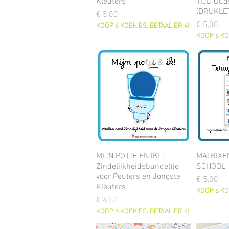
Kleuters
TIJD Oud
(DRUKLE
Prijs
€ 5,00
Prijs
€ 5,00
KOOP 6 KOEKIES, BETAAL ER 4!
KOOP 6 KO
MIJN POTJE EN IK! -
MATRIXE
Zindelijkheidsbundeltje
SCHOOL
voor Peuters en Jongste
Prijs
€ 5,00
Kleuters
KOOP 6 KO
Prijs
€ 4,50
KOOP 6 KOEKIES, BETAAL ER 4!