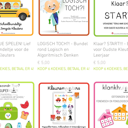
E SPELEN! Lief
LOGISCH TOCH?! - Bundel
Klaar? START!!! -
deltje voor de
rond Logisch en
voor Oudste Kleu
Kleuters
Algoritmisch Denken
Leerjaar
Prijs
Prijs
€ 5,00
€ 5,00
EKIES, BETAAL ER 4!
KOOP 6 KOEKIES, BETAAL ER 4!
KOOP 6 KOEKIES, BE