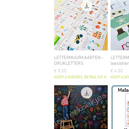
LETTERMUURKAARTEN -
LETTERM
DRUKLETTERS
leeslette
Prijs
Prijs
€ 5,00
€ 4,50
KOOP 6 KOEKIES, BETAAL ER 4!
KOOP 6 KO