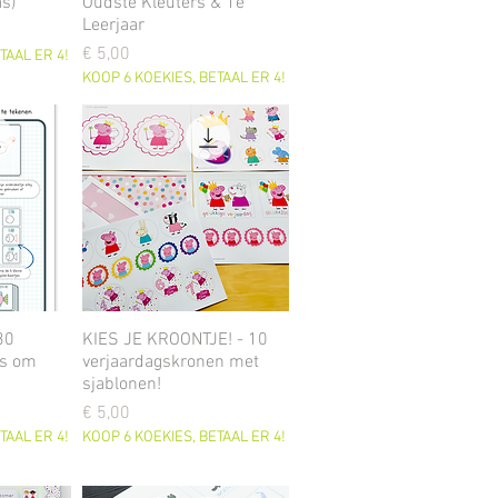
as)
Oudste Kleuters & 1e
Leerjaar
Prijs
€ 5,00
TAAL ER 4!
KOOP 6 KOEKIES, BETAAL ER 4!
30
KIES JE KROONTJE! - 10
es om
verjaardagskronen met
sjablonen!
Prijs
€ 5,00
TAAL ER 4!
KOOP 6 KOEKIES, BETAAL ER 4!