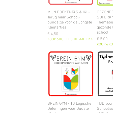
MIJN BOEKENTAS & IK! -
GEZONDE
Terug naar School-
SUPERKN
bundeltje voor de Jongste
Themabun
Kleutertjes
gezonde 
school
Prijs
€ 4,50
Prijs
€ 5,00
KOOP 6 KOEKIES, BETAAL ER 4!
KOOP 6 KO
BREIN GYM - 10 Logische
TIJD voo
Oefeningen voor Oudste
Schoolja