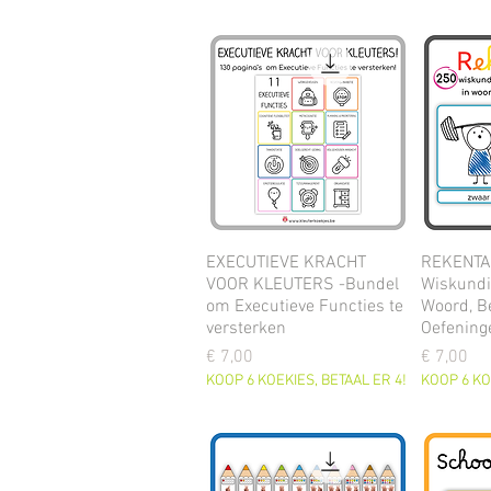
EXECUTIEVE KRACHT
REKENTA
VOOR KLEUTERS -Bundel
Wiskundi
om Executieve Functies te
Woord, B
versterken
Oefeninge
Prijs
Prijs
€ 7,00
€ 7,00
KOOP 6 KOEKIES, BETAAL ER 4!
KOOP 6 KO