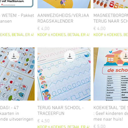
 WETEN! - Pakket
AANWEZIGHEIDS/VERJAA
MAGNEETBORDPA
kansen
RDAGSKALENDER
TERUG NAAR SC
Prijs
Prijs
€ 4,00
€ 4,00
EKIES, BETAAL ER 4!
KOOP 6 KOEKIES, BETAAL ER 4!
KOOP 6 KOEKIES, BE
DAG! - 47
TERUG NAAR SCHOOL -
KOEKIETAAL "DE
kaarten in
TRACEERFUN
: Geef kinderen de
ende uitvoeringen
mee naar huis!
Prijs
€ 4,50
Prijs
€ 5,00
KOOP 6 KOEKIES, BETAAL ER 4!