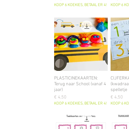
KOOP 6 KOEKIES, BETAAL ER 4!
KOOP 6 KO
PLASTICINEKAARTEN:
CIJFERK
Terug naar School (vanaf 4
(kwadraa
jaar)
spelletje
Prijs
Prijs
€ 4,50
€ 4,50
KOOP 6 KOEKIES, BETAAL ER 4!
KOOP 6 KO