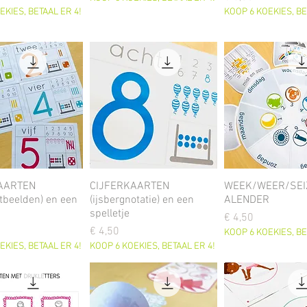
EKIES, BETAAL ER 4!
KOOP 6 KOEKIES, BE
AARTEN
CIJFERKAARTEN
WEEK/WEER/SEI
tbeelden) en een
(ijsbergnotatie) en een
ALENDER
spelletje
Prijs
€ 4,50
Prijs
€ 4,50
KOOP 6 KOEKIES, BE
EKIES, BETAAL ER 4!
KOOP 6 KOEKIES, BETAAL ER 4!