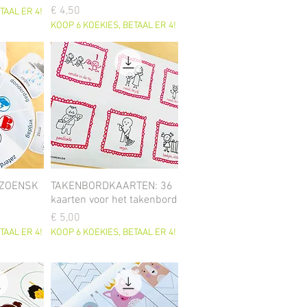
Prijs
€ 4,50
TAAL ER 4!
KOOP 6 KOEKIES, BETAAL ER 4!
ZOENSK
TAKENBORDKAARTEN: 36
kaarten voor het takenbord
Prijs
€ 5,00
TAAL ER 4!
KOOP 6 KOEKIES, BETAAL ER 4!