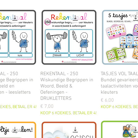
AL - 250
REKENTAAL - 250
TASJES VOL TAAL!
ge Begrippen in
Wiskundige Begrippen in
Bundel gevarieer
eeld en
Woord, Beeld &
taalactiviteiten vo
n - leesletters
Oefeningen -
kleuters
DRUKLETTERS
Prijs
€ 6,00
Prijs
€ 7,00
EKIES, BETAAL ER 4!
KOOP 6 KOEKIES, BE
KOOP 6 KOEKIES, BETAAL ER 4!