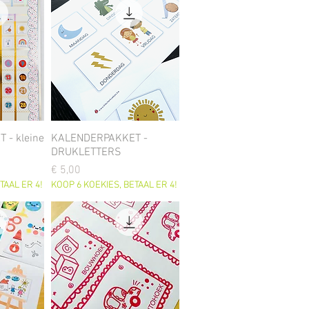
- kleine
KALENDERPAKKET -
DRUKLETTERS
Prijs
€ 5,00
TAAL ER 4!
KOOP 6 KOEKIES, BETAAL ER 4!