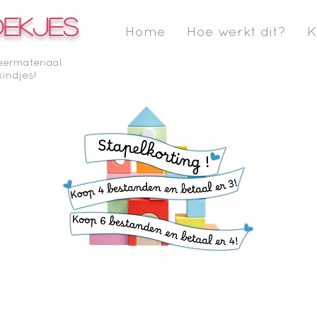
OEKJES
Home
Hoe werkt dit?
K
eermateriaal
kindjes!