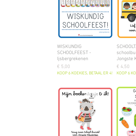
WISKUNDIG
SCHOOLTJ
SCHOOLFEEST -
schoolbun
Ijsbergrekenen
Jongste 
Prijs
Prijs
€ 5,00
€ 4,50
KOOP 6 KOEKIES, BETAAL ER 4!
KOOP 6 KO