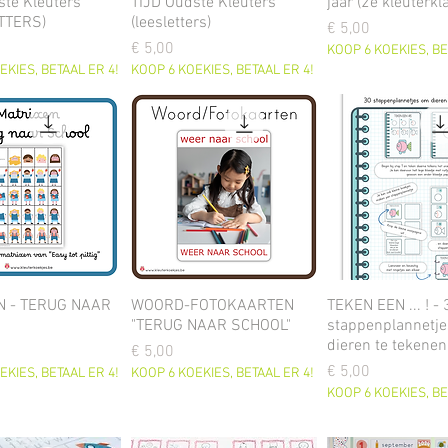
ste Kleuters
TIJD Oudste Kleuters
jaar (2e kleuterkl
TTERS)
(leesletters)
Prijs
€ 5,00
Prijs
€ 5,00
KOOP 6 KOEKIES, BE
EKIES, BETAAL ER 4!
KOOP 6 KOEKIES, BETAAL ER 4!
N - TERUG NAAR
WOORD-FOTOKAARTEN
TEKEN EEN ... ! - 
"TERUG NAAR SCHOOL"
stappenplannetj
dieren te tekenen
Prijs
€ 5,00
Prijs
€ 5,00
EKIES, BETAAL ER 4!
KOOP 6 KOEKIES, BETAAL ER 4!
KOOP 6 KOEKIES, BE