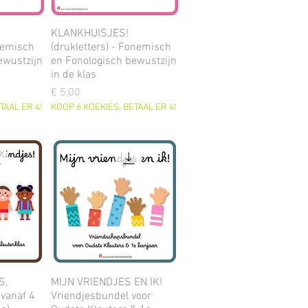
KLANKHUISJES!
onemisch
(drukletters) - Fonemisch
ewustzijn
en Fonologisch bewustzijn
in de klas
Prijs
€ 5,00
TAAL ER 4!
KOOP 6 KOEKIES, BETAAL ER 4!
S,
MIJN VRIENDJES EN IK!
vanaf 4
Vriendjesbundel voor